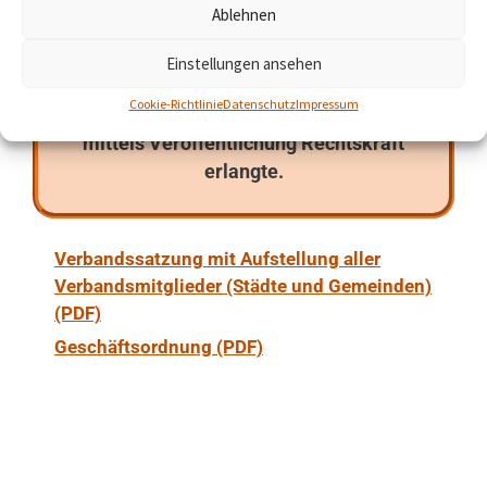
(Landkreis Mittelsachsen). Im
Ablehnen
November 2024 beschloss die
Verbandsversammlung eine neue
Einstellungen ansehen
Verbandssatzung i. V. m. einer neuen
Cookie-Richtlinie
Datenschutz
Impressum
Geschäftsordnung, die am 28.03.2025
mittels Veröffentlichung Rechtskraft
erlangte.
Verbandssatzung mit Aufstellung aller
Verbandsmitglieder (Städte und Gemeinden)
(PDF)
Geschäftsordnung (PDF)