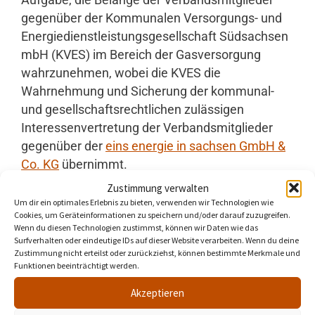
Aufgabe, die Belange der Verbandsmitglieder
gegenüber der Kommunalen Versorgungs- und
Energiedienstleistungsgesellschaft Südsachsen
mbH (KVES) im Bereich der Gasversorgung
wahrzunehmen, wobei die KVES die
Wahrnehmung und Sicherung der kommunal-
und gesellschaftsrechtlichen zulässigen ​
Interessenvertretung der Verbandsmitglieder
gegenüber der
eins energie in sachsen GmbH &
Co. KG
übernimmt.
Zustimmung verwalten
Um dir ein optimales Erlebnis zu bieten, verwenden wir Technologien wie
Cookies, um Geräteinformationen zu speichern und/oder darauf zuzugreifen.
Sitz des Zweckverbandes ist Chemnitz.
Wenn du diesen Technologien zustimmst, können wir Daten wie das
Surfverhalten oder eindeutige IDs auf dieser Website verarbeiten. Wenn du deine
Deren Geschäftsstelle befindet sich
Zustimmung nicht erteilst oder zurückziehst, können bestimmte Merkmale und
satzungsgemäß in der Kommune des
Funktionen beeinträchtigt werden.
jeweiligen Verbandsvorsitzenden – seit
Akzeptieren
November 2022 in Brand-Erbisdorf